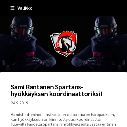
Siirry
Valikko
sivun
sisältöön
Pirkkala Spartans
Sami Rantanen Spartans-
hyökkäyksen koordinaattoriksi!
24.9.2019
Valmistautuminen ensi kauteen ottaa suuren harppauksen,
kun hyökkäykseen on kiinnitetty uusi koordinaattori.
Tulevalla kaudella Spartansin hyökkyäksestä vastaa entinen