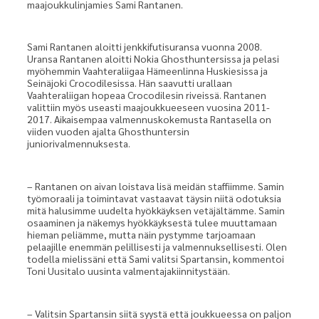
maajoukkulinjamies Sami Rantanen.
Sami Rantanen aloitti jenkkifutisuransa vuonna 2008.
Uransa Rantanen aloitti Nokia Ghosthuntersissa ja pelasi
myöhemmin Vaahteraliigaa Hämeenlinna Huskiesissa ja
Seinäjoki Crocodilesissa. Hän saavutti urallaan
Vaahteraliigan hopeaa Crocodilesin riveissä. Rantanen
valittiin myös useasti maajoukkueeseen vuosina 2011-
2017. Aikaisempaa valmennuskokemusta Rantasella on
viiden vuoden ajalta Ghosthuntersin
juniorivalmennuksesta.
– Rantanen on aivan loistava lisä meidän staffiimme. Samin
työmoraali ja toimintavat vastaavat täysin niitä odotuksia
mitä halusimme uudelta hyökkäyksen vetäjältämme. Samin
osaaminen ja näkemys hyökkäyksestä tulee muuttamaan
hieman peliämme, mutta näin pystymme tarjoamaan
pelaajille enemmän pelillisesti ja valmennuksellisesti. Olen
todella mielissäni että Sami valitsi Spartansin, kommentoi
Toni Uusitalo uusinta valmentajakiinnitystään.
– Valitsin Spartansin siitä syystä että joukkueessa on paljon