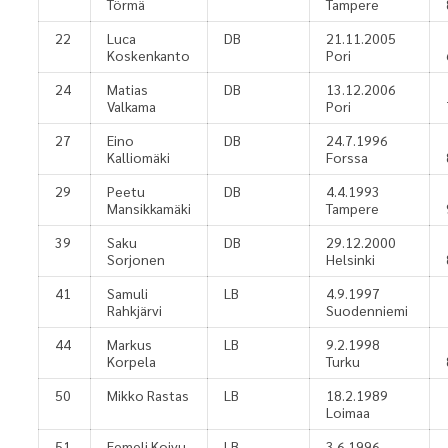
Törmä
Tampere
22
Luca
DB
21.11.2005
Koskenkanto
Pori
24
Matias
DB
13.12.2006
Valkama
Pori
27
Eino
DB
24.7.1996
Kalliomäki
Forssa
29
Peetu
DB
4.4.1993
Mansikkamäki
Tampere
39
Saku
DB
29.12.2000
Sorjonen
Helsinki
41
Samuli
LB
4.9.1997
Rahkjärvi
Suodenniemi
44
Markus
LB
9.2.1998
Korpela
Turku
50
Mikko Rastas
LB
18.2.1989
Loimaa
51
Eemeli Koivu
LB
3.6.1996