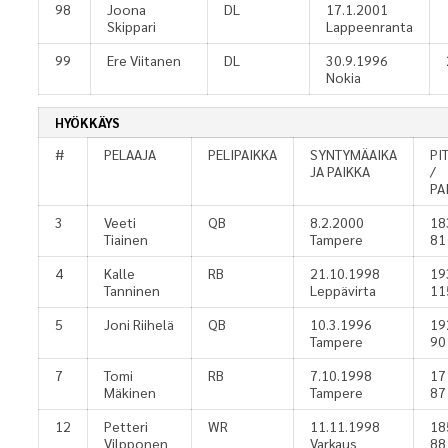
98
Joona
DL
17.1.2001
Skippari
Lappeenranta
99
Ere Viitanen
DL
30.9.1996
Nokia
HYÖKKÄYS
#
PELAAJA
PELIPAIKKA
SYNTYMÄAIKA
PI
JA PAIKKA
/
PA
3
Veeti
QB
8.2.2000
18
Tiainen
Tampere
81
4
Kalle
RB
21.10.1998
19
Tanninen
Leppävirta
11
5
Joni Riihelä
QB
10.3.1996
19
Tampere
90
7
Tomi
RB
7.10.1998
17
Mäkinen
Tampere
87
12
Petteri
WR
11.11.1998
18
Vilpponen
Varkaus
88