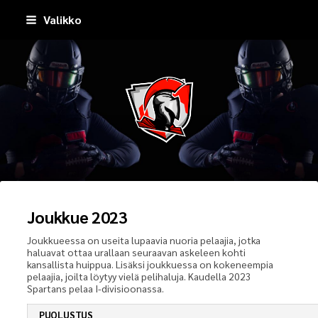
Siirry
Valikko
sivun
sisältöön
Pirkkala Spartans
Joukkue 2023
Joukkueessa on useita lupaavia nuoria pelaajia, jotka
haluavat ottaa urallaan seuraavan askeleen kohti
kansallista huippua. Lisäksi joukkuessa on kokeneempia
pelaajia, joilta löytyy vielä pelihaluja. Kaudella 2023
Spartans pelaa I-divisioonassa.
PUOLUSTUS