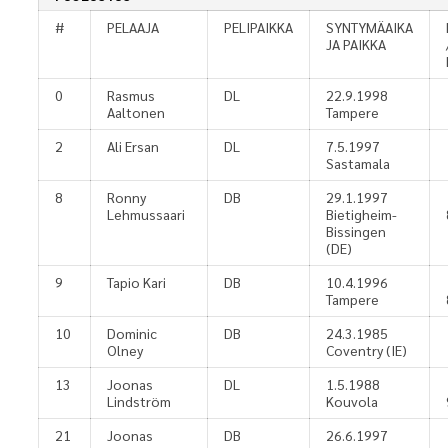
#
PELAAJA
PELIPAIKKA
SYNTYMÄAIKA
JA PAIKKA
0
Rasmus
DL
22.9.1998
Aaltonen
Tampere
2
Ali Ersan
DL
7.5.1997
Sastamala
8
Ronny
DB
29.1.1997
Lehmussaari
Bietigheim-
Bissingen
(DE)
9
Tapio Kari
DB
10.4.1996
Tampere
10
Dominic
DB
24.3.1985
Olney
Coventry (IE)
13
Joonas
DL
1.5.1988
Lindström
Kouvola
21
Joonas
DB
26.6.1997