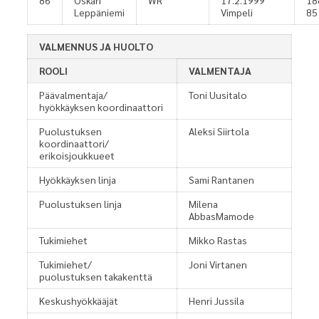
86
Oskari
WR
17.2.1999
18
Leppäniemi
Vimpeli
85
VALMENNUS JA HUOLTO
ROOLI
VALMENTAJA
Päävalmentaja/
Toni Uusitalo
hyökkäyksen koordinaattori
Puolustuksen
Aleksi Siirtola
koordinaattori/
erikoisjoukkueet
Hyökkäyksen linja
Sami Rantanen
Puolustuksen linja
Milena
AbbasMamode
Tukimiehet
Mikko Rastas
Tukimiehet/
Joni Virtanen
puolustuksen takakenttä
Keskushyökkääjät
Henri Jussila