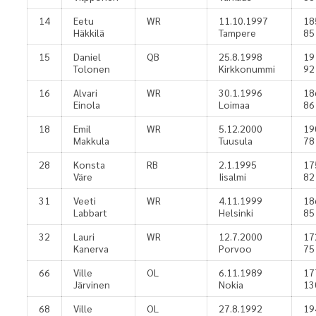
14
Eetu
WR
11.10.1997
18
Häkkilä
Tampere
85
15
Daniel
QB
25.8.1998
19
Tolonen
Kirkkonummi
92
16
Alvari
WR
30.1.1996
18
Einola
Loimaa
86
18
Emil
WR
5.12.2000
19
Makkula
Tuusula
78
28
Konsta
RB
2.1.1995
17
Väre
Iisalmi
82
31
Veeti
WR
4.11.1999
18
Labbart
Helsinki
85
32
Lauri
WR
12.7.2000
17
Kanerva
Porvoo
75
66
Ville
OL
6.11.1989
17
Järvinen
Nokia
13
68
Ville
OL
27.8.1992
19