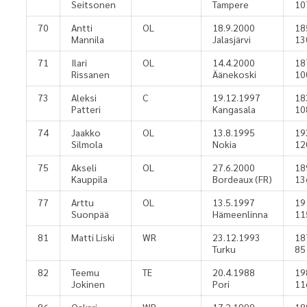
Seitsonen
Tampere
10
70
Antti
OL
18.9.2000
18
Mannila
Jalasjärvi
13
71
Ilari
OL
14.4.2000
18
Rissanen
Äänekoski
10
73
Aleksi
C
19.12.1997
18
Patteri
Kangasala
10
74
Jaakko
OL
13.8.1995
19
Silmola
Nokia
12
75
Akseli
OL
27.6.2000
18
Kauppila
Bordeaux (FR)
13
77
Arttu
OL
13.5.1997
19
Suonpää
Hämeenlinna
11
81
Matti Liski
WR
23.12.1993
18
Turku
85
82
Teemu
TE
20.4.1988
19
Jokinen
Pori
11