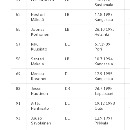
Sastamala
52
Nestori
LB
17.8.1997
Mäkelä
Kangasala
55
Joonas
LB
26.10.1993
Korhonen
Helsinki
57
Riku
DL
6.7.1989
Kuusisto
Pori
58
Santeri
LB
30.7.1994
Mäkelä
Kangasala
69
Markku
DL
12.9.1995
Kosonen
Kangasala
83
Jesse
DB
26.7.1995
Nuutinen
Taipalsaari
91
Arttu
DL
19.12.1998
Hanhisalo
Oulu
93
Juuso
DL
12.9.1997
Savolainen
Pirkkala