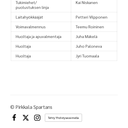
Tukimiehet/
Kai Niskanen
puolustuksen linja
Laitahyökkääjät
Petteri Vilpponen
Voimavalmennus
Teemu Roininen
Huoltaja ja apuvalmentaja
Juha Mäkelä
Huoltaja
Juho Paloneva
Huoltaja
Jyri Tuomaala
©
Pirkkala Spartans
Tehty Yhdistysavaimella
Facebook
X
Instagram