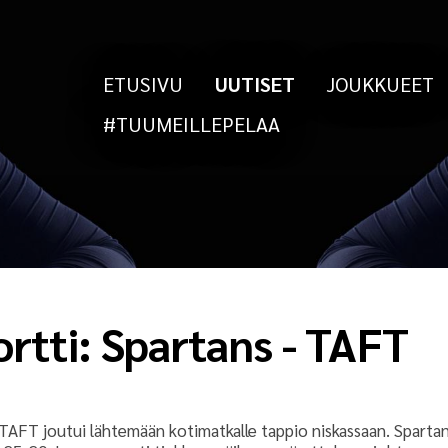
ETUSIVU
UUTISET
JOUKKUEET
#TUUMEILLEPELAA
rtti: Spartans - TAFT
TAFT joutui lähtemään kotimatkalle tappio niskassaan. Spartans