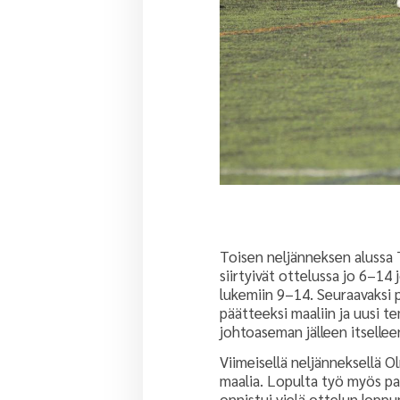
Toisen neljänneksen alussa T
siirtyivät ottelussa jo 6–1
lukemiin 9–14. Seuraavaksi 
päätteeksi maaliin ja uusi t
johtoaseman jälleen itselle
Viimeisellä neljänneksellä Ol
maalia. Lopulta työ myös palk
onnistui vielä ottelun lopp