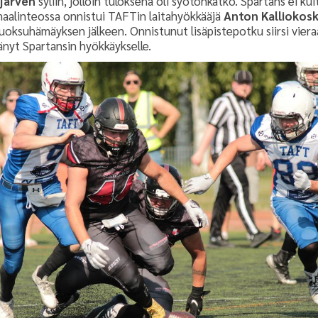
kjärven
syliin, jolloin tuloksena oli syötönkatko. Spartans ei ku
maalinteossa onnistui TAFTin laitahyökkääjä
Anton Kalliokos
juoksuhämäyksen jälkeen. Onnistunut lisäpistepotku siirsi vier
tänyt Spartansin hyökkäykselle.