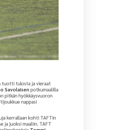
tuotti tulosta ja vieraat
so Savolaisen
potkumaalilla
lon pitkän hyökkäysvuoron
otijoukkue nappasi
vuja kerrallaan kohti TAFTin
se ja juoksi maaliin. TAFT
 pelinrakentaja
Tommi