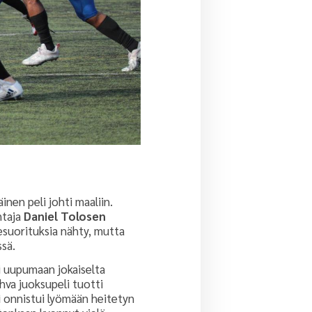
nen peli johti maaliin.
ntaja
Daniel Tolosen
tesuorituksia nähty, mutta
sä.
äi uupumaan jokaiselta
hva juoksupeli tuotti
i
onnistui lyömään heitetyn