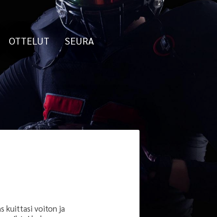
OTTELUT
SEURA
 kuittasi voiton ja