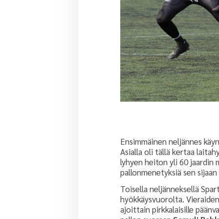
Ensimmäinen neljännes käynn
Asialla oli tällä kertaa laita
lyhyen heiton yli 60 jaardin
pallonmenetyksiä sen sijaan
Toisella neljänneksellä Spar
hyökkäysvuorolta. Vieraiden 
ajoittain pirkkalaisille pään