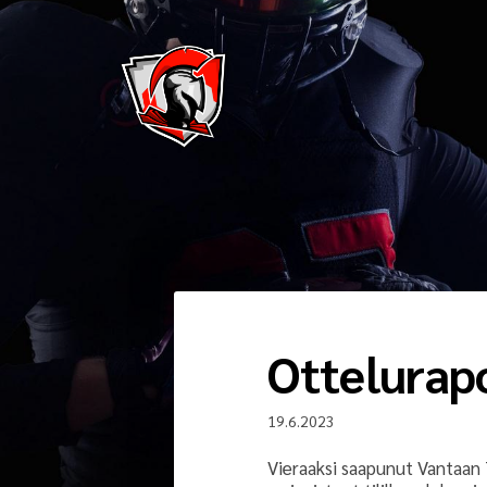
Siirry
sivun
sisältöön
Pirkkala Spartans
Ottelurapo
19.6.2023
Vieraaksi saapunut Vantaan 