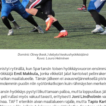
Dominic Olney (kesk.) debytoi keskushyökkääjänä
Kuva: Laura Helminen
istyi rytinällä, kun Spartansin toisen hyökkäysvuoron ensimmäi
hyökkääjä
Emil Makkula,
jonka vikkelät jalat kantoivat pelinrake
 matkan maalialueelle. Tämän jälkeen ei avausneljänneksellä pis
 molemmin puolin niin syötönkatkojen kuin rähmäysten merkeis
tansin hyökkäys pystyi liikuttamaan palloa, mutta loppusilaus j
peli rullasi myös vakuuttavasti, erityisesti
Joni Lindholmin
va
vaivaa. TAFT etenikin aivan maalialueen rajalle, mutta
Tapio Kar