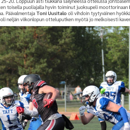
in 25-20. Loppuun asti tiukkana säilyneessä ottelussa johtoase
en toisella puoliajalla hyvin toiminut juoksupeli moottorinaan
kaa. Päävalmentaja
Toni Uusitalo
oli vihdoin tyytyväinen hyökk
i oli neljän viikonlopun otteluputken myötä jo melkoisesti kav