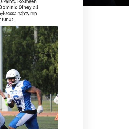
ma vaihtui kolmeen
Dominic Olney
oli
äyksessä nähtyihin
entunut.