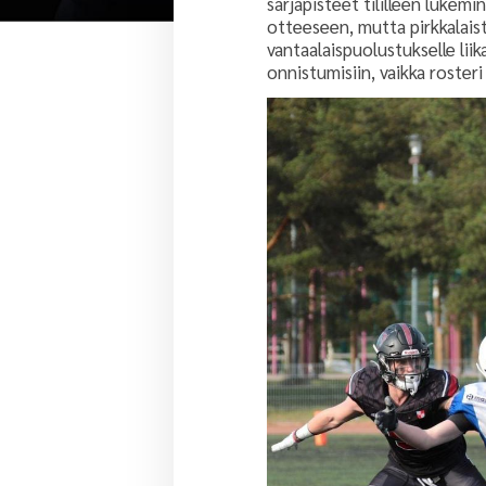
sarjapisteet tililleen lukem
otteeseen, mutta pirkkalaist
vantaalaispuolustukselle lii
onnistumisiin, vaikka roster