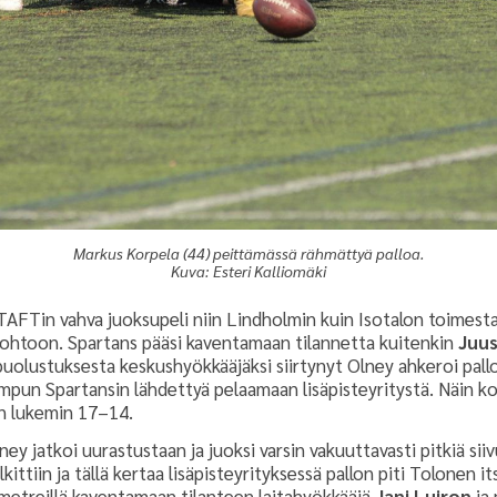
Markus Korpela (44) peittämässä rähmättyä palloa.
Kuva: Esteri Kalliomäki
AFTin vahva juoksupeli niin Lindholmin kuin Isotalon toimesta 
4 johtoon. Spartans pääsi kaventamaan tilannetta kuitenkin
Juu
puolustuksesta keskushyökkääjäksi siirtynyt Olney ahkeroi pal
empun Spartansin lähdettyä pelaamaan lisäpisteyritystä. Näin k
en lukemin 17–14.
ney jatkoi uurastustaan ja juoksi varsin vakuuttavasti pitkiä sii
ittiin ja tällä kertaa lisäpisteyrityksessä pallon piti Tolonen it
umetreillä kaventamaan tilanteen laitahyökkääjä
Jani Luiron
ja