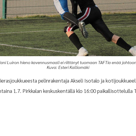
Jani Luiron hieno kavennusmaali ei riittänyt tuomaan TAFTia enää johtoon
Kuva: Esteri Kalliomäki
vierasjoukkueesta pelinrakentaja Akseli Isotalo ja kotijoukkuee
ntaina 1.7. Pirkkalan keskuskentällä klo 16:00 paikallisottelulla