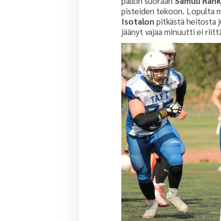
pallon suoraan
Samuli Rah
pisteiden tekoon. Lopulta 
Isotalon
pitkästä
heitosta 
jäänyt vajaa minuutti ei riit