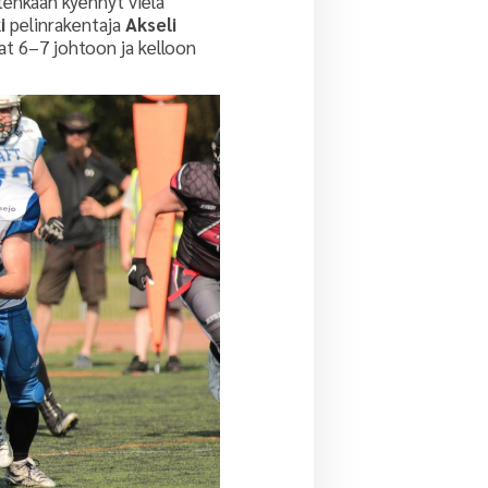
itenkaan kyennyt vielä
ki
pelinrakentaja
Akseli
aat 6–7 johtoon ja kelloon