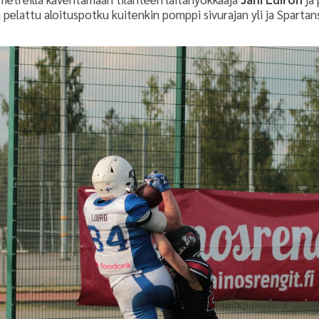
pelattu aloituspotku kuitenkin pomppi sivurajan yli ja Spartan