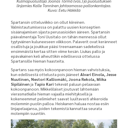
Kulmapuolustaja Joonas Törmä (vas.) ja puolustuksen
linjamies Kalle Tanninen jahtaamassa pallonkantajaa.
Kuva: Eetu Häkkilä
Spartansin otteluviikko on ollut kiireinen.
Valmistautumisessa on palattu uusien konseptien
sisäänajamisen sijasta perusasioiden ääreen. Spartansin
päävalmentaja Toni Uusitalo on tähän mennessä ollut
tyytyväinen kuluneeseen viikkoon. Palaverit ovat keränneet
osallistuja ja joukkue pääsi treenaamaan sadekelissä
ensimmäistä kertaa sitten viime kesän. Liukas pallo ja
epävakainen keli aiheuttikin edellisessä ottelussa
Spartansille hieman haasteita.
Spartans saa myös kokoonpanoon hieman vahvistuksia,
kun edellisestä ottelusta pois jääneet
Alvari Einola, Jesse
Nuutinen, Nestori Kalliomäki, Joona Rekola, Miika
Sipiläinen
ja
Tapio Kari
tekevät paluun pelaavaan
kokoonpanoon. Mikkeliläiset joutuvat lähtemään
vierasmatkalle hieman vajaalla miehityksellä ja
kokeneemmat pelimiehet saavat luultavasti ahkeroida
molemmin puolin palloa. Heiskanen haluaa nostaa esiin
linjapelaajansa, joiden tekemistä kannattaa seurata
molempiin suuntiin.