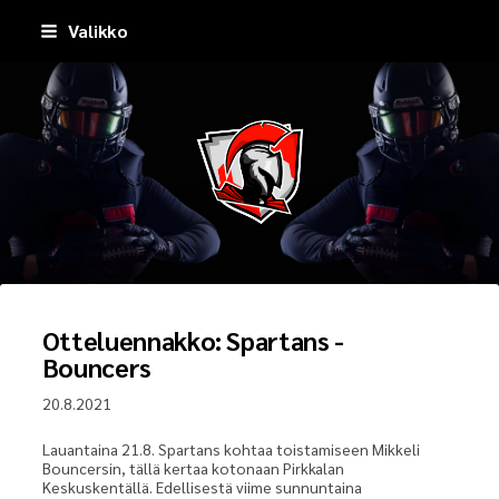
Siirry
Valikko
sivun
sisältöön
Pirkkala Spartans
Otteluennakko: Spartans -
Bouncers
20.8.2021
Lauantaina 21.8. Spartans kohtaa toistamiseen Mikkeli
Bouncersin, tällä kertaa kotonaan Pirkkalan
Keskuskentällä. Edellisestä viime sunnuntaina