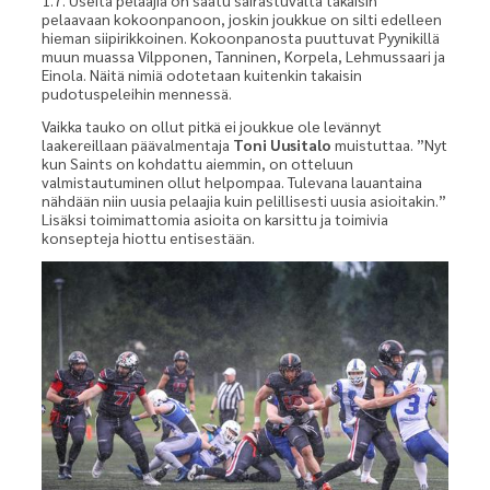
1.7. Useita pelaajia on saatu sairastuvalta takaisin
pelaavaan kokoonpanoon, joskin joukkue on silti edelleen
hieman siipirikkoinen. Kokoonpanosta puuttuvat Pyynikillä
muun muassa Vilpponen, Tanninen, Korpela, Lehmussaari ja
Einola. Näitä nimiä odotetaan kuitenkin takaisin
pudotuspeleihin mennessä.
Vaikka tauko on ollut pitkä ei joukkue ole levännyt
laakereillaan päävalmentaja
Toni Uusitalo
muistuttaa. ”Nyt
kun Saints on kohdattu aiemmin, on otteluun
valmistautuminen ollut helpompaa. Tulevana lauantaina
nähdään niin uusia pelaajia kuin pelillisesti uusia asioitakin.”
Lisäksi toimimattomia asioita on karsittu ja toimivia
konsepteja hiottu entisestään.