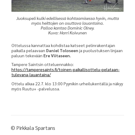
Juoksupeli kulki edellisessä kohtaamisessa hyvin, mutta
myös heittojen on osuttava lauantaina.
Palloa kantaa Dominic Olney.
Kuva: Harri Koivunen
Ottelussa kannattaa kohdistaa katseet pelinrakentajan
paikalla pelaavaan
Daniel Toloseen
ja puolustuksen linjaan
paluun tekevään
Ere Viitaseen.
Tampere Saintsin otteluennakko:
https://tamperesaints.fi/toinen-paikallisottelu-pelataan-
tulevana-lauantaina/
Ottelu alkaa 22.7. klo 13:00 Pyynikin urheilukentällä ja näkyy
myös Ruutu+ -palvelussa.
©
Pirkkala Spartans