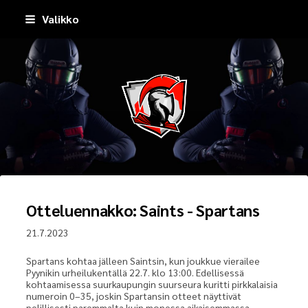
Siirry
Valikko
sivun
sisältöön
Pirkkala Spartans
Otteluennakko: Saints - Spartans
21.7.2023
Spartans kohtaa jälleen Saintsin, kun joukkue vierailee
Pyynikin urheilukentällä 22.7. klo 13:00. Edellisessä
kohtaamisessa suurkaupungin suurseura kuritti pirkkalaisia
numeroin 0–35, joskin Spartansin otteet näyttivät
pelillisesti paremmalta kuin monessa aikaisemmassa