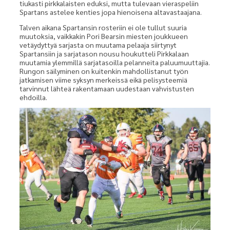
tiukasti pirkkalaisten eduksi, mutta tulevaan vieraspeliin
Spartans astelee kenties jopa hienoisena altavastaajana.
Talven aikana Spartansin rosteriin ei ole tullut suuria
muutoksia, vaikkakin Pori Bearsin miesten joukkueen
vetäydyttyä sarjasta on muutama pelaaja siirtynyt
Spartansiin ja sarjatason nousu houkutteli Pirkkalaan
muutamia ylemmillä sarjatasoilla pelanneita paluumuuttajia.
Rungon säilyminen on kuitenkin mahdollistanut työn
jatkamisen viime syksyn merkeissä eikä pelisysteemiä
tarvinnut lähteä rakentamaan uudestaan vahvistusten
ehdoilla.