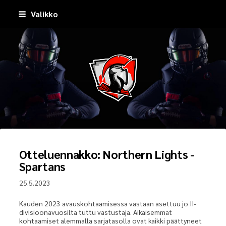
Siirry
Valikko
sivun
sisältöön
Pirkkala Spartans
Otteluennakko: Northern Lights -
Spartans
25.5.2023
Kauden 2023 avauskohtaamisessa vastaan asettuu jo II-
divisioonavuosilta tuttu vastustaja. Aikaisemmat
kohtaamiset alemmalla sarjatasolla ovat kaikki päättyneet