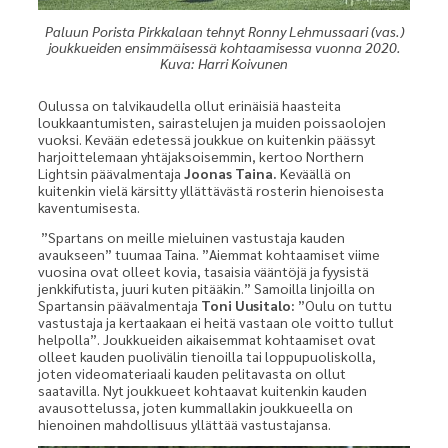
Paluun Porista Pirkkalaan tehnyt Ronny Lehmussaari (vas.)
joukkueiden ensimmäisessä kohtaamisessa vuonna 2020.
Kuva: Harri Koivunen
Oulussa on talvikaudella ollut erinäisiä haasteita
loukkaantumisten, sairastelujen ja muiden poissaolojen
vuoksi. Kevään edetessä joukkue on kuitenkin päässyt
harjoittelemaan yhtäjaksoisemmin, kertoo Northern
Lightsin päävalmentaja
Joonas Taina.
Keväällä on
kuitenkin vielä kärsitty yllättävästä rosterin hienoisesta
kaventumisesta.
”Spartans on meille mieluinen vastustaja kauden
avaukseen” tuumaa Taina. ”Aiemmat kohtaamiset viime
vuosina ovat olleet kovia, tasaisia vääntöjä ja fyysistä
jenkkifutista, juuri kuten pitääkin.” Samoilla linjoilla on
Spartansin päävalmentaja
Toni Uusitalo:
”Oulu on tuttu
vastustaja ja kertaakaan ei heitä vastaan ole voitto tullut
helpolla”. Joukkueiden aikaisemmat kohtaamiset ovat
olleet kauden puolivälin tienoilla tai loppupuoliskolla,
joten videomateriaali kauden pelitavasta on ollut
saatavilla. Nyt joukkueet kohtaavat kuitenkin kauden
avausottelussa, joten kummallakin joukkueella on
hienoinen mahdollisuus yllättää vastustajansa.