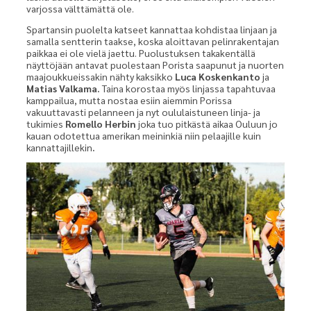
varjossa välttämättä ole.
Spartansin puolelta katseet kannattaa kohdistaa linjaan ja
samalla sentterin taakse, koska aloittavan pelinrakentajan
paikkaa ei ole vielä jaettu. Puolustuksen takakentällä
näyttöjään antavat puolestaan Porista saapunut ja nuorten
maajoukkueissakin nähty kaksikko
Luca Koskenkanto
ja
Matias Valkama.
Taina korostaa myös linjassa tapahtuvaa
kamppailua, mutta nostaa esiin aiemmin Porissa
vakuuttavasti pelanneen ja nyt oululaistuneen linja- ja
tukimies
Romello Herbin
joka tuo pitkästä aikaa Ouluun jo
kauan odotettua amerikan meininkiä niin pelaajille kuin
kannattajillekin
.