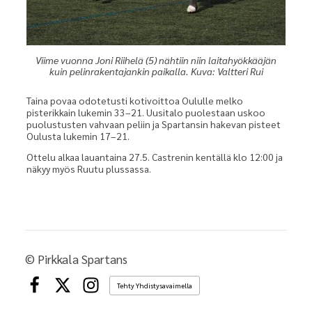
Viime vuonna Joni Riihelä (5) nähtiin niin laitahyökkääjän
kuin pelinrakentajankin paikalla. Kuva: Valtteri Rui
Taina povaa odotetusti kotivoittoa Oululle melko
pisterikkain lukemin 33–21. Uusitalo puolestaan uskoo
puolustusten vahvaan peliin ja Spartansin hakevan pisteet
Oulusta lukemin 17–21.
Ottelu alkaa lauantaina 27.5. Castrenin kentällä klo 12:00 ja
näkyy myös Ruutu plussassa.
©
Pirkkala Spartans
Tehty Yhdistysavaimella
Facebook
X
Instagram