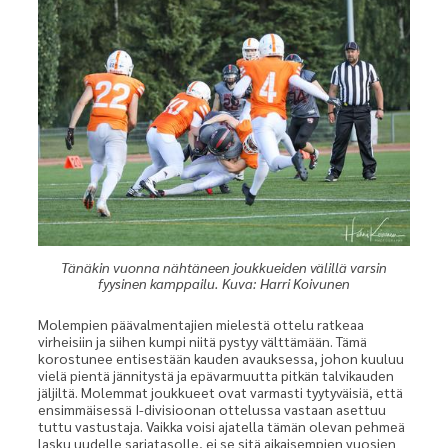
Tänäkin vuonna nähtäneen joukkueiden välillä varsin
fyysinen kamppailu. Kuva: Harri Koivunen
Molempien päävalmentajien mielestä ottelu ratkeaa
virheisiin ja siihen kumpi niitä pystyy välttämään. Tämä
korostunee entisestään kauden avauksessa, johon kuuluu
vielä pientä jännitystä ja epävarmuutta pitkän talvikauden
jäljiltä. Molemmat joukkueet ovat varmasti tyytyväisiä, että
ensimmäisessä I-divisioonan ottelussa vastaan asettuu
tuttu vastustaja. Vaikka voisi ajatella tämän olevan pehmeä
lasku uudelle sarjatasolle, ei se sitä aikaisempien vuosien