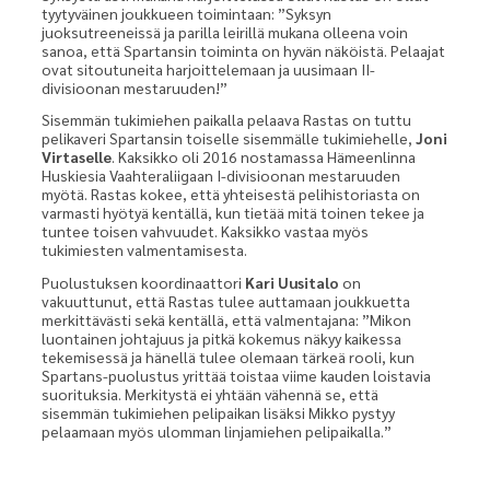
tyytyväinen joukkueen toimintaan: ”Syksyn
juoksutreeneissä ja parilla leirillä mukana olleena voin
sanoa, että Spartansin toiminta on hyvän näköistä. Pelaajat
ovat sitoutuneita harjoittelemaan ja uusimaan II-
divisioonan mestaruuden!”
Sisemmän tukimiehen paikalla pelaava Rastas on tuttu
pelikaveri Spartansin toiselle sisemmälle tukimiehelle,
Joni
Virtaselle
. Kaksikko oli 2016 nostamassa Hämeenlinna
Huskiesia Vaahteraliigaan I-divisioonan mestaruuden
myötä. Rastas kokee, että yhteisestä pelihistoriasta on
varmasti hyötyä kentällä, kun tietää mitä toinen tekee ja
tuntee toisen vahvuudet. Kaksikko vastaa myös
tukimiesten valmentamisesta.
Puolustuksen koordinaattori
Kari Uusitalo
on
vakuuttunut, että Rastas tulee auttamaan joukkuetta
merkittävästi sekä kentällä, että valmentajana: ”Mikon
luontainen johtajuus ja pitkä kokemus näkyy kaikessa
tekemisessä ja hänellä tulee olemaan tärkeä rooli, kun
Spartans-puolustus yrittää toistaa viime kauden loistavia
suorituksia. Merkitystä ei yhtään vähennä se, että
sisemmän tukimiehen pelipaikan lisäksi Mikko pystyy
pelaamaan myös ulomman linjamiehen pelipaikalla.”