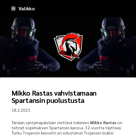
Siirry
Valikko
sivun
sisältöön
Pirkkala Spartans
Mikko Rastas vahvistamaan
Spartansin puolustusta
18.2.2021
Tänään syntymäpäiviään viettävä tukimies
Mikko Rastas
on
tehnyt sopimuksen Spartansin kanssa. 32-vuotta täyttävä
Turku Trojansin kasvatti on edustanut Trojansin lisäksi