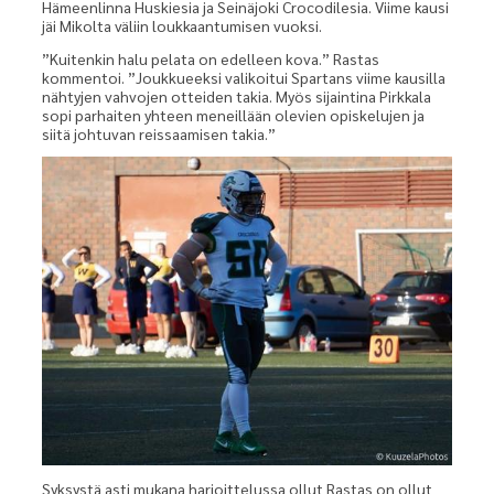
Hämeenlinna Huskiesia ja Seinäjoki Crocodilesia. Viime kausi
jäi Mikolta väliin loukkaantumisen vuoksi.
”Kuitenkin halu pelata on edelleen kova.” Rastas
kommentoi. ”Joukkueeksi valikoitui Spartans viime kausilla
nähtyjen vahvojen otteiden takia. Myös sijaintina Pirkkala
sopi parhaiten yhteen meneillään olevien opiskelujen ja
siitä johtuvan reissaamisen takia.”
Syksystä asti mukana harjoittelussa ollut Rastas on ollut