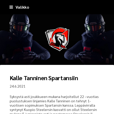
Siirry
Valikko
sivun
sisältöön
Pirkkala Spartans
Kalle Tanninen Spartansiin
24.6.2021
Syksystä asti joukkueen mukana harjoitellut 22 –vuotias
puolustuksen linjamies Kalle Tanninen on tehnyt 1-
vuotisen sopimuksen Spartansin kanssa. Leppävirralla
syntynyt Kuopio Steelersin kasvatti on ollut Steelersin
mukana E-junioreista asti ja nostamassa Steelersiä II-