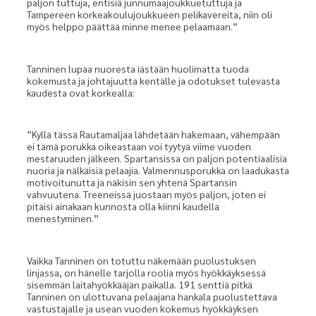
paljon tuttuja, entisiä junnumaajoukkuetuttuja ja
Tampereen korkeakoulujoukkueen pelikavereita, niin oli
myös helppo päättää minne menee pelaamaan.”
Tanninen lupaa nuoresta iästään huolimatta tuoda
kokemusta ja johtajuutta kentälle ja odotukset tulevasta
kaudesta ovat korkealla:
”Kyllä tässä Rautamaljaa lähdetään hakemaan, vähempään
ei tämä porukka oikeastaan voi tyytyä viime vuoden
mestaruuden jälkeen. Spartansissa on paljon potentiaalisia
nuoria ja nälkäisiä pelaajia. Valmennusporukka on laadukasta
motivoitunutta ja näkisin sen yhtenä Spartansin
vahvuutena. Treeneissä juostaan myös paljon, joten ei
pitäisi ainakaan kunnosta olla kiinni kaudella
menestyminen.”
Vaikka Tanninen on totuttu näkemään puolustuksen
linjassa, on hänelle tarjolla roolia myös hyökkäyksessä
sisemmän laitahyökkääjän paikalla. 191 senttiä pitkä
Tanninen on ulottuvana pelaajana hankala puolustettava
vastustajalle ja usean vuoden kokemus hyökkäyksen