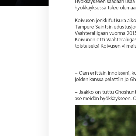
Hyökkäykseen saadaan lisää 
hyökkäyksessä tulee olemaan
Koivusen jenkkifutisura alko
Tampere Saintsin edustusjo
Vaahteraliigaan vuonna 2015.
Koivunen otti Vaahteraliigas
toistaiseksi Koivusen viime
– Olen erittäin innoissani, 
joiden kanssa pelattiin jo 
– Jaakko on tuttu Ghoshunter
ase meidän hyökkäykseen. O