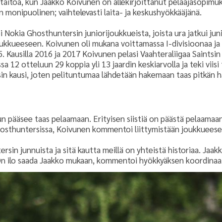
taitoa, kun Jaakko Koivunen on allekirjoittanut pelaajasopimu
 monipuolinen; vaihtelevasti laita- ja keskushyökkääjänä.
i Nokia Ghosthuntersin juniorijoukkueista, joista ura jatkui j
ukkueeseen. Koivunen oli mukana voittamassa I-divisioonaa ja
 Kausilla 2016 ja 2017 Koivunen pelasi Vaahteraliigaa Saintsin 
sa 12 otteluun 29 koppia yli 13 jaardin keskiarvolla ja teki vii
isin kausi, joten pelituntumaa lähdetään hakemaan taas pitkän h
kun pääsee taas pelaamaan. Erityisen siistiä on päästä pelaamaa
Ghosthuntersissa, Koivunen kommentoi liittymistään joukkuees
sin junnuista ja sitä kautta meillä on yhteistä historiaa. Jaak
n ilo saada Jaakko mukaan, kommentoi hyökkyäksen koordinaa