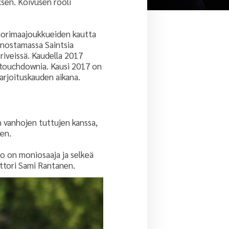
ksen. Koivusen rooli
uniorimaajoukkueiden kautta
 nostamassa Saintsia
riveissä. Kaudella 2017
si touchdownia. Kausi 2017 on
arjoituskauden aikana.
n vanhojen tuttujen kanssa,
een.
ko on moniosaaja ja selkeä
ttori Sami Rantanen.