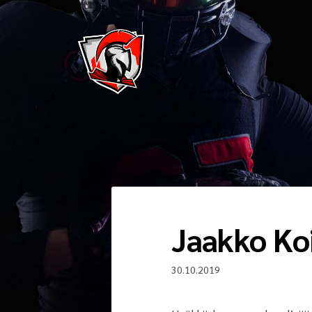
Siirry
sivun
sisältöön
Pirkkala Spartans
Jaakko Ko
30.10.2019