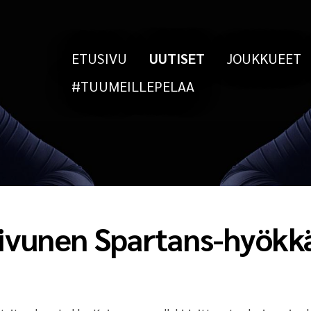
ETUSIVU
UUTISET
JOUKKUEET
#TUUMEILLEPELAA
ivunen Spartans-hyökk