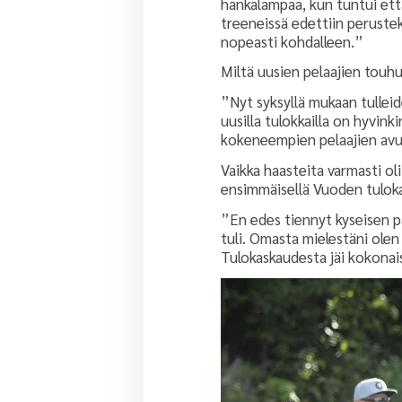
hankalampaa, kun tuntui ett
treeneissä edettiin perustek
nopeasti kohdalleen.”
Miltä uusien pelaajien touh
”Nyt syksyllä mukaan tulleid
uusilla tulokkailla on hyvink
kokeneempien pelaajien avull
Vaikka haasteita varmasti ol
ensimmäisellä Vuoden tuloka
”En edes tiennyt kyseisen p
tuli. Omasta mielestäni olen
Tulokaskaudesta jäi kokonais