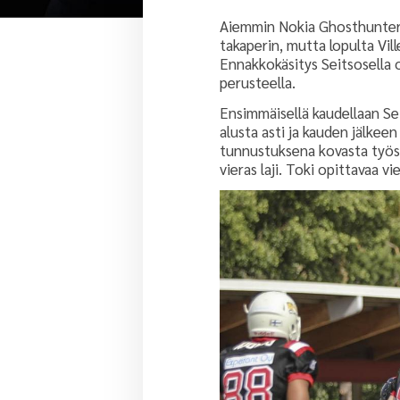
Aiemmin Nokia Ghosthuntersi
takaperin, mutta lopulta Vill
Ennakkokäsitys Seitsosella ol
perusteella.
Ensimmäisellä kaudellaan Sei
alusta asti ja kauden jälkee
tunnustuksena kovasta työstä
vieras laji. Toki opittavaa vie