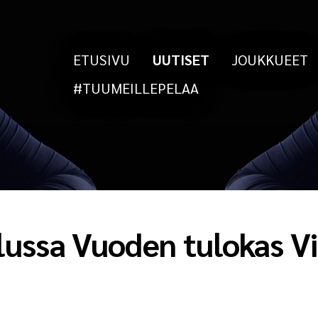
ETUSIVU
UUTISET
JOUKKUEET
#TUUMEILLEPELAA
ussa Vuoden tulokas Vi