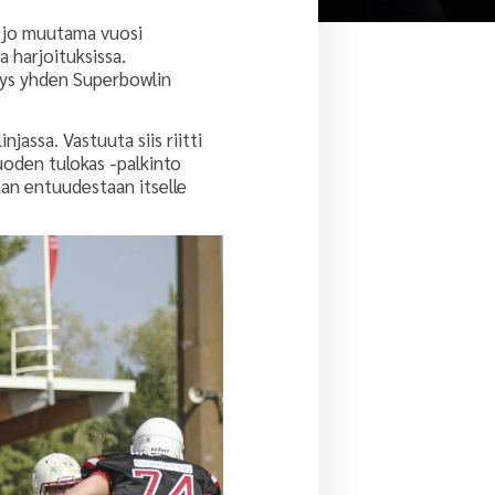
n jo muutama vuosi
a harjoituksissa.
sitys yhden Superbowlin
assa. Vastuuta siis riitti
Vuoden tulokas -palkinto
aan entuudestaan itselle