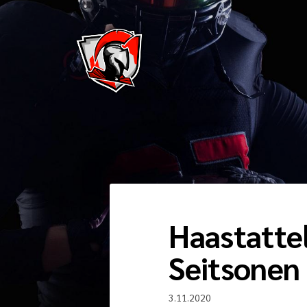
Siirry
sivun
sisältöön
Pirkkala Spartans
Haastattel
Seitsonen
3.11.2020