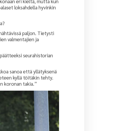
konaan eri kieltä, mutta kun
alaset loksahdella hyvinkin
na?
nähtävissä paljon. Tietysti
vien valmentajien ja
 päätteeksi seurahistorian
kkoa sanoa että yllätyksenä
teen kyllä töitäkin tehty.
nen koronan takia.”