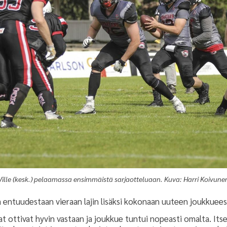
Ville (kesk.) pelaamassa ensimmäistä sarjaotteluaan. Kuva: Harri Koivune
a entuudestaan vieraan lajin lisäksi kokonaan uuteen joukkuee
t ottivat hyvin vastaan ja joukkue tuntui nopeasti omalta. Itse 