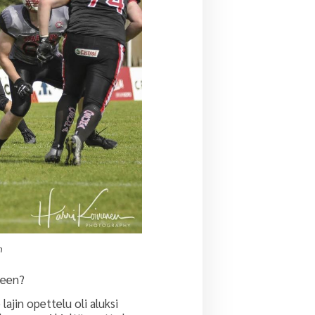
n
seen?
lajin opettelu oli aluksi