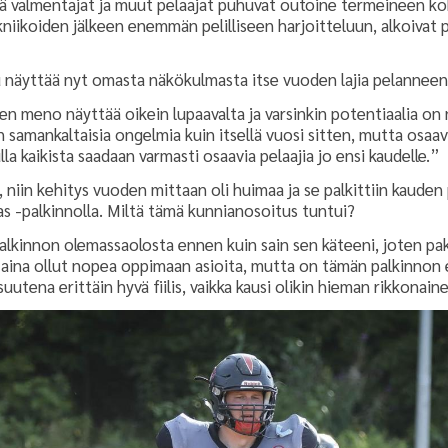
ä valmentajat ja muut pelaajat puhuvat outoine termeineen ko
niikoiden jälkeen enemmän pelilliseen harjoitteluun, alkoivat p
u näyttää nyt omasta näkökulmasta itse vuoden lajia pelannee
en meno näyttää oikein lupaavalta ja varsinkin potentiaalia on 
in samankaltaisia ongelmia kuin itsellä vuosi sitten, mutta osaa
a kaikista saadaan varmasti osaavia pelaajia jo ensi kaudelle.”
i, niin kehitys vuoden mittaan oli huimaa ja se palkittiin kauden
s -palkinnolla. Miltä tämä kunnianosoitus tuntui?
alkinnon olemassaolosta ennen kuin sain sen käteeni, joten pa
 aina ollut nopea oppimaan asioita, mutta on tämän palkinnon e
uutena erittäin hyvä fiilis, vaikka kausi olikin hieman rikkonai