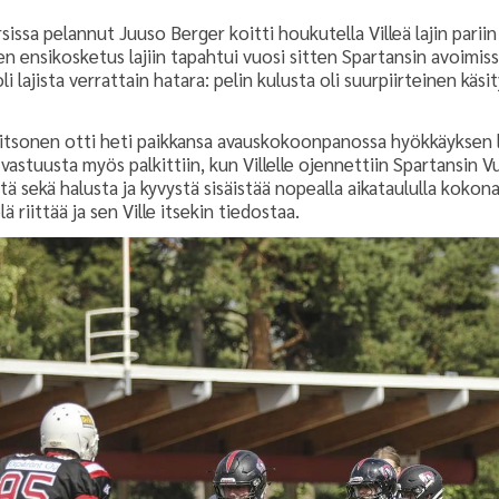
ssa pelannut Juuso Berger koitti houkutella Villeä lajin parii
en ensikosketus lajiin tapahtui vuosi sitten Spartansin avoimiss
i lajista verrattain hatara: pelin kulusta oli suurpiirteinen kä
tsonen otti heti paikkansa avauskokoonpanossa hyökkäyksen linj
n vastuusta myös palkittiin, kun Villelle ojennettiin Spartansin 
 sekä halusta ja kyvystä sisäistää nopealla aikataululla kokon
lä riittää ja sen Ville itsekin tiedostaa.