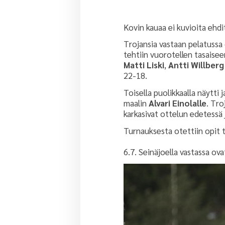
Kovin kauaa ei kuvioita ehdi
Trojansia vastaan pelatussa 
tehtiin vuorotellen tasaisee
Matti Liski
,
Antti Willberg
22-18.
Toisella puolikkaalla näytti
maalin
Alvari Einolalle
. Tro
karkasivat ottelun edetessä 
Turnauksesta otettiin opit 
6.7. Seinäjoella vastassa ov