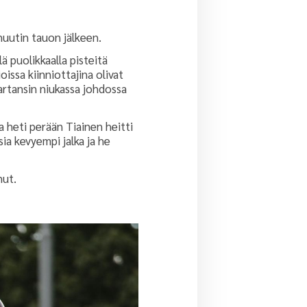
nuutin tauon jälkeen.
ä puolikkaalla pisteitä
oissa kiinniottajina olivat
Spartansin niukassa johdossa
a heti perään Tiainen heitti
ia kevyempi jalka ja he
nut.