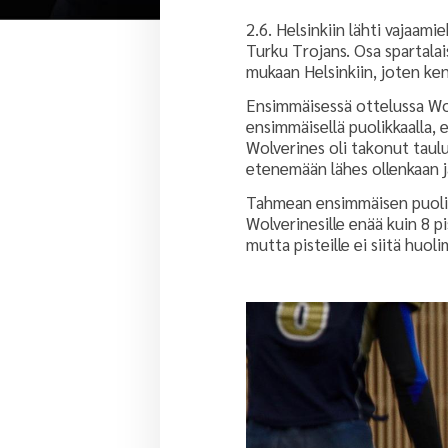
2.6. Helsinkiin lähti vajaam
Turku Trojans. Osa spartalai
mukaan Helsinkiin, joten ken
Ensimmäisessä ottelussa Wol
ensimmäisellä puolikkaalla, 
Wolverines oli takonut taul
etenemään lähes ollenkaan j
Tahmean ensimmäisen puolikk
Wolverinesille enää kuin 8 p
mutta pisteille ei siitä huol