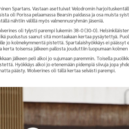
iehinen Spartans. Vastaan asettuivat Velodromin harjoituskentäll
sista oli Porissa pelaamassa Bearsin paidassa ja osa muista syis
tällä nähtiin välillä myös valmennusryhmän jäseniä.
verines oli tylysti parempi lukemin 38-0 (30-0). Helsinkiläiste
eikä puolustus saanut sitä montaakaan kertaa pysäytettyä. Puolia
ulle jo kolmekymmentä pistettä. Spartalaishyökkäys ei päässyt 
a kerta toisensa jälkeen pallosta jouduttiin luopumaan kolmen 
aan jälkeen peli alkoi jo sujumaan paremmin. Toisella puolikk
istettä. Hyökkäys alkoi jo etenemään pidempiä siivuja jopa yhd
imatta päästy. Wolverines oli tällä kertaa selvästi parempi.