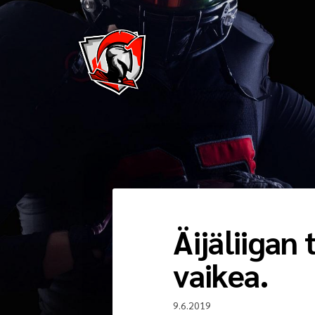
Siirry
sivun
sisältöön
Pirkkala Spartans
Äijäliigan 
vaikea.
9.6.2019