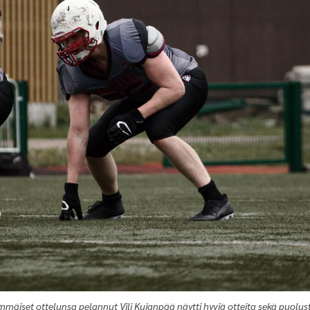
mäiset ottelunsa pelannut Vili Kujanpää näytti hyviä otteita sekä puolus