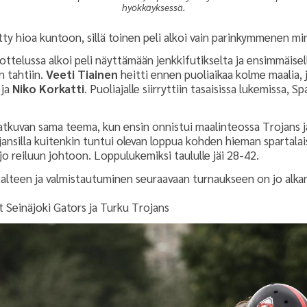
hyökkäyksessä.
tty hioa kuntoon, sillä toinen peli alkoi vain parinkymmenen mi
ottelussa alkoi peli näyttämään jenkkifutikselta ja ensimmäisell
n tahtiin.
Veeti Tiainen
heitti ennen puoliaikaa kolme maalia, j
ja
Niko Korkatti
. Puoliajalle siirryttiin tasaisissa lukemissa, 
 jatkuvan sama teema, kun ensin onnistui maalinteossa Trojans j
jansilla kuitenkin tuntui olevan loppua kohden hieman spartalais
jo reiluun johtoon. Loppulukemiksi taululle jäi 28-42.
talteen ja valmistautuminen seuraavaan turnaukseen on jo alka
at Seinäjoki Gators ja Turku Trojans