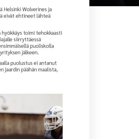
ä Helsinki Wolverines ja
tä eivät ehtineet lähteä
n hyökkäys toimi tehokkaasti
jalle siirryttäessä
ensimmäisellä puoliskolla
yrityksen jälkeen.
aalla puolustus ei antanut
en jaardin päähän maalista,