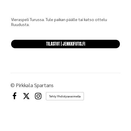
Vieraspeli Turussa. Tule paikan päälle tai katso ottelu
Ruudusta.
TILASTOT | JENKKIFUTIS.FI
©
Pirkkala Spartans
Tehty Yhdistysavaimella
Facebook
X
Instagram