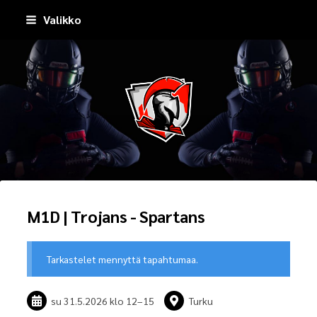
Siirry
Valikko
sivun
sisältöön
Pirkkala Spartans
M1D | Trojans - Spartans
Tarkastelet mennyttä tapahtumaa.
su 31.5.2026
klo 12
–
15
Turku