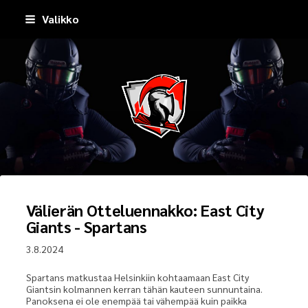
Siirry
Valikko
sivun
sisältöön
Pirkkala Spartans
Välierän Otteluennakko: East City
Giants - Spartans
3.8.2024
Spartans matkustaa Helsinkiin kohtaamaan East City
Giantsin kolmannen kerran tähän kauteen sunnuntaina.
Panoksena ei ole enempää tai vähempää kuin paikka