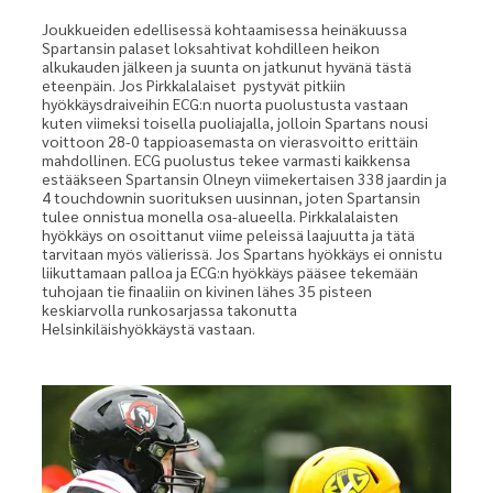
Joukkueiden edellisessä kohtaamisessa heinäkuussa
Spartansin palaset loksahtivat kohdilleen heikon
alkukauden jälkeen ja suunta on jatkunut hyvänä tästä
eteenpäin. Jos Pirkkalalaiset pystyvät pitkiin
hyökkäysdraiveihin ECG:n nuorta puolustusta vastaan
kuten viimeksi toisella puoliajalla, jolloin Spartans nousi
voittoon 28-0 tappioasemasta on vierasvoitto erittäin
mahdollinen. ECG puolustus tekee varmasti kaikkensa
estääkseen Spartansin Olneyn viimekertaisen 338 jaardin ja
4 touchdownin suorituksen uusinnan, joten Spartansin
tulee onnistua monella osa-alueella. Pirkkalalaisten
hyökkäys on osoittanut viime peleissä laajuutta ja tätä
tarvitaan myös välierissä. Jos Spartans hyökkäys ei onnistu
liikuttamaan palloa ja ECG:n hyökkäys pääsee tekemään
tuhojaan tie finaaliin on kivinen lähes 35 pisteen
keskiarvolla runkosarjassa takonutta
Helsinkiläishyökkäystä vastaan.