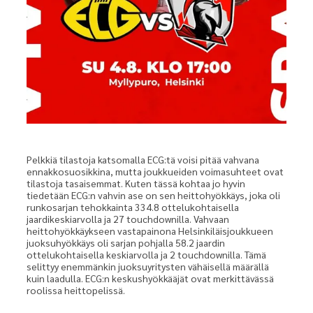
Pelkkiä tilastoja katsomalla ECG:tä voisi pitää vahvana
ennakkosuosikkina, mutta joukkueiden voimasuhteet ovat
tilastoja tasaisemmat. Kuten tässä kohtaa jo hyvin
tiedetään ECG:n vahvin ase on sen heittohyökkäys, joka oli
runkosarjan tehokkainta 334.8 ottelukohtaisella
jaardikeskiarvolla ja 27 touchdownilla. Vahvaan
heittohyökkäykseen vastapainona Helsinkiläisjoukkueen
juoksuhyökkäys oli sarjan pohjalla 58.2 jaardin
ottelukohtaisella keskiarvolla ja 2 touchdownilla. Tämä
selittyy enemmänkin juoksuyritysten vähäisellä määrällä
kuin laadulla. ECG:n keskushyökkääjät ovat merkittävässä
roolissa heittopelissä.