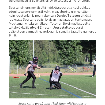
oli oma maali ja Spartans siirtyi ottelussa 2 – 0 johtoon.
Spartansin ensimmäisellä hyökkäysvuorolla kotijoukkue
eteni tasaisen varmasti kohti maalialuetta niin heittäen
kuin juostenkin ja pelinrakentaja
Daniel Tolosen
pitkällä
juoksulla Spartans pääsi jo aivan maalialueen tuntumaan.
Muutaman yrityksen jälkeen Tolonen löysi maalialueelta
laitahyökkääjä
Alvari Einolan. Jesse Aalto
potkaisi
lisäpisteen varmasti haarukkaan ja samalla taululle numerot
9 – 0.
Jesse Aalto (vas.) upotti kaikkiaan viisi kuudesta