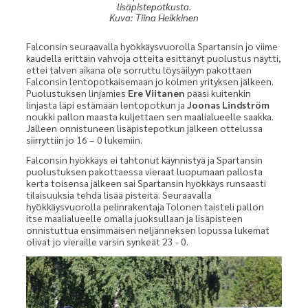
lisäpistepotkusta.
Kuva: Tiina Heikkinen
Falconsin seuraavalla hyökkäysvuorolla Spartansin jo viime
kaudella erittäin vahvoja otteita esittänyt puolustus näytti,
ettei talven aikana ole sorruttu löysäilyyn pakottaen
Falconsin lentopotkaisemaan jo kolmen yrityksen jälkeen.
Puolustuksen linjamies
Ere Viitanen
pääsi kuitenkin
linjasta läpi estämään lentopotkun ja
Joonas Lindström
noukki pallon maasta kuljettaen sen maalialueelle saakka.
Jälleen onnistuneen lisäpistepotkun jälkeen ottelussa
siirryttiin jo 16 – 0 lukemiin.
Falconsin hyökkäys ei tahtonut käynnistyä ja Spartansin
puolustuksen pakottaessa vieraat luopumaan pallosta
kerta toisensa jälkeen sai Spartansin hyökkäys runsaasti
tilaisuuksia tehdä lisää pisteitä. Seuraavalla
hyökkäysvuorolla pelinrakentaja Tolonen taisteli pallon
itse maalialueelle omalla juoksullaan ja lisäpisteen
onnistuttua ensimmäisen neljänneksen lopussa lukemat
olivat jo vieraille varsin synkeät 23 - 0.