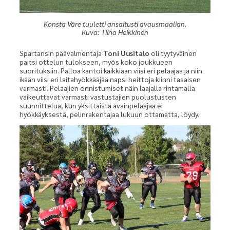
Konsta Väre tuuletti ansaitusti avausmaalian.
Kuva: Tiina Heikkinen
Spartansin päävalmentaja
Toni Uusitalo
oli tyytyväinen
paitsi ottelun tulokseen, myös koko joukkueen
suorituksiin. Palloa kantoi kaikkiaan viisi eri pelaajaa ja niin
ikään viisi eri laitahyökkääjää napsi heittoja kiinni tasaisen
varmasti. Pelaajien onnistumiset näin laajalla rintamalla
vaikeuttavat varmasti vastustajien puolustusten
suunnittelua, kun yksittäistä avainpelaajaa ei
hyökkäyksestä, pelinrakentajaa lukuun ottamatta, löydy.