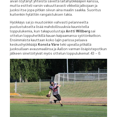
aivan löytänyt yhteistä säveltä laitahyökkääjien kanssa,
mutta esitteli varsin vakuuttavasti vikkeliä jalkojaan ja
juoksi itse jopa pitkän siivun aina maalin saakka. Suoritus
kuitenkin hylättiin rangaistuksen takia.
Hyökkäys sai jo muutoinkin vahvasti pelanneelta
puolustukselta lisää mahdollisuuksia kaunistella
loppulukemia, kun takapuolustaja
Antti Willberg
sai
ottelun loppuhetkillä kauan kaipaamansa syötönkatkon.
Ensimmäistä kauttaan koko lajin parissa pelaava
keskushyökkääjä
Konsta Väre
teki upealla pitkällä
juoksullaan avausmaalinsa ja Aallon varman lisäpistepotkun
jälkeen sinetöityivät myös ottelun loppulukemat 43 – 0.