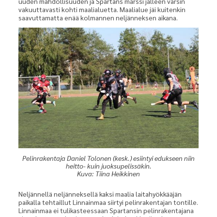
uuden mahdollisuuden ja Spartans marssi jälleen varsin
vakuuttavasti kohti maalialuetta. Maalialue jäi kuitenkin
saavuttamatta enää kolmannen neljänneksen aikana.
Pelinrakentaja Daniel Tolonen (kesk.) esiintyi edukseen niin
heitto- kuin juoksupelissäkin.
Kuva: Tiina Heikkinen
Neljännellä neljänneksellä kaksi maalia laitahyökkääjän
paikalla tehtaillut Linnainmaa siirtyi pelinrakentajan tontille.
Linnainmaa ei tulikasteessaan Spartansin pelinrakentajana