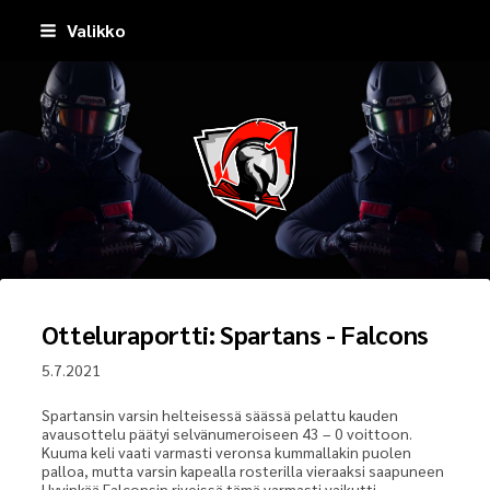
Siirry
Valikko
sivun
sisältöön
Pirkkala Spartans
Otteluraportti: Spartans - Falcons
5.7.2021
Spartansin varsin helteisessä säässä pelattu kauden
avausottelu päätyi selvänumeroiseen 43 – 0 voittoon.
Kuuma keli vaati varmasti veronsa kummallakin puolen
palloa, mutta varsin kapealla rosterilla vieraaksi saapuneen
Hyvinkää Falconsin riveissä tämä varmasti vaikutti