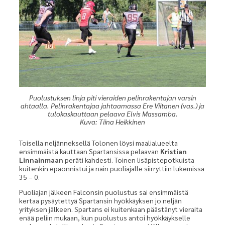
Puolustuksen linja piti vieraiden pelinrakentajan varsin
ahtaalla. Pelinrakentajaa jahtaamassa Ere Viitanen (vas.) ja
tulokaskauttaan pelaava Elvis Massamba.
Kuva: Tiina Heikkinen
Toisella neljänneksellä Tolonen löysi maalialueelta
ensimmäistä kauttaan Spartansissa pelaavan
Kristian
Linnainmaan
peräti kahdesti. Toinen lisäpistepotkuista
kuitenkin epäonnistui ja näin puoliajalle siirryttiin lukemissa
35 – 0.
Puoliajan jälkeen Falconsin puolustus sai ensimmäistä
kertaa pysäytettyä Spartansin hyökkäyksen jo neljän
yrityksen jälkeen. Spartans ei kuitenkaan päästänyt vieraita
enää peliin mukaan, kun puolustus antoi hyökkäykselle