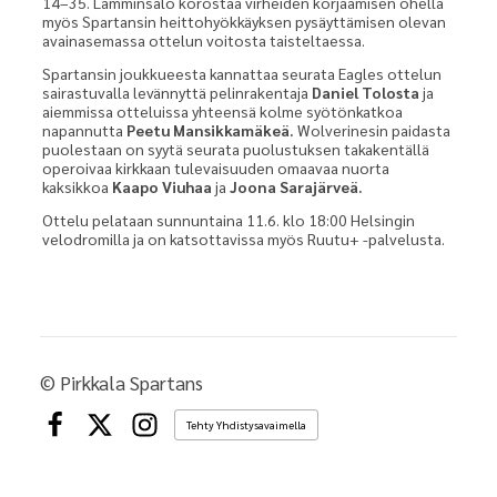
14–35. Lamminsalo korostaa virheiden korjaamisen ohella
myös Spartansin heittohyökkäyksen pysäyttämisen olevan
avainasemassa ottelun voitosta taisteltaessa.
Spartansin joukkueesta kannattaa seurata Eagles ottelun
sairastuvalla levännyttä pelinrakentaja
Daniel Tolosta
ja
aiemmissa otteluissa yhteensä kolme syötönkatkoa
napannutta
Peetu Mansikkamäkeä.
Wolverinesin paidasta
puolestaan on syytä seurata puolustuksen takakentällä
operoivaa kirkkaan tulevaisuuden omaavaa nuorta
kaksikkoa
Kaapo Viuhaa
ja
Joona Sarajärveä.
Ottelu pelataan sunnuntaina 11.6. klo 18:00 Helsingin
velodromilla ja on katsottavissa myös Ruutu+ -palvelusta.
©
Pirkkala Spartans
Tehty Yhdistysavaimella
Facebook
X
Instagram