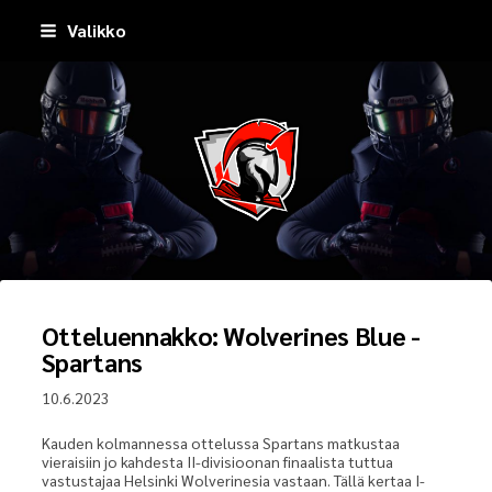
Siirry
Valikko
sivun
sisältöön
Pirkkala Spartans
Otteluennakko: Wolverines Blue -
Spartans
10.6.2023
Kauden kolmannessa ottelussa Spartans matkustaa
vieraisiin jo kahdesta II-divisioonan finaalista tuttua
vastustajaa Helsinki Wolverinesia vastaan. Tällä kertaa I-