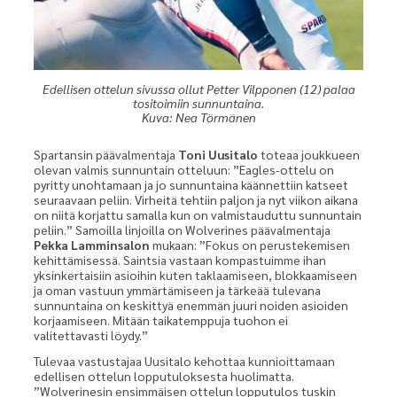
Edellisen ottelun sivussa ollut Petter Vilpponen (12) palaa
tositoimiin sunnuntaina.
Kuva: Nea Törmänen
Spartansin päävalmentaja
Toni Uusitalo
toteaa joukkueen
olevan valmis sunnuntain otteluun: ”Eagles-ottelu on
pyritty unohtamaan ja jo sunnuntaina käännettiin katseet
seuraavaan peliin. Virheitä tehtiin paljon ja nyt viikon aikana
on niitä korjattu samalla kun on valmistauduttu sunnuntain
peliin.” Samoilla linjoilla on Wolverines päävalmentaja
Pekka Lamminsalon
mukaan: ”Fokus on perustekemisen
kehittämisessä. Saintsia vastaan kompastuimme ihan
yksinkertaisiin asioihin kuten taklaamiseen, blokkaamiseen
ja oman vastuun ymmärtämiseen ja tärkeää tulevana
sunnuntaina on keskittyä enemmän juuri noiden asioiden
korjaamiseen. Mitään taikatemppuja tuohon ei
valitettavasti löydy.”
Tulevaa vastustajaa Uusitalo kehottaa kunnioittamaan
edellisen ottelun lopputuloksesta huolimatta.
”Wolverinesin ensimmäisen ottelun lopputulos tuskin