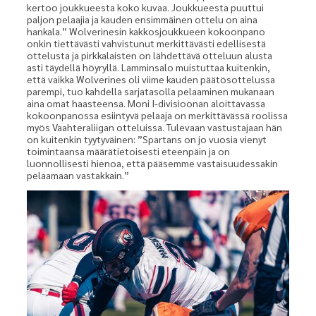
kertoo joukkueesta koko kuvaa. Joukkueesta puuttui
paljon pelaajia ja kauden ensimmäinen ottelu on aina
hankala.” Wolverinesin kakkosjoukkueen kokoonpano
onkin tiettävästi vahvistunut merkittävästi edellisestä
ottelusta ja pirkkalaisten on lähdettävä otteluun alusta
asti täydellä höyryllä. Lamminsalo muistuttaa kuitenkin,
että vaikka Wolverines oli viime kauden päätösottelussa
parempi, tuo kahdella sarjatasolla pelaaminen mukanaan
aina omat haasteensa. Moni I-divisioonan aloittavassa
kokoonpanossa esiintyvä pelaaja on merkittävässä roolissa
myös Vaahteraliigan otteluissa. Tulevaan vastustajaan hän
on kuitenkin tyytyväinen: ”Spartans on jo vuosia vienyt
toimintaansa määrätietoisesti eteenpäin ja on
luonnollisesti hienoa, että pääsemme vastaisuudessakin
pelaamaan vastakkain.”